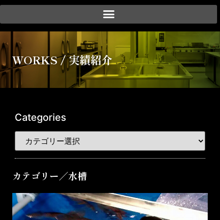
会社紹介
WORKS / 実績紹介
事業紹介
実績紹介
お客様のご要望
Categories
お取引の流れ
ブログ
お問い合わせ
カテゴリー／水槽