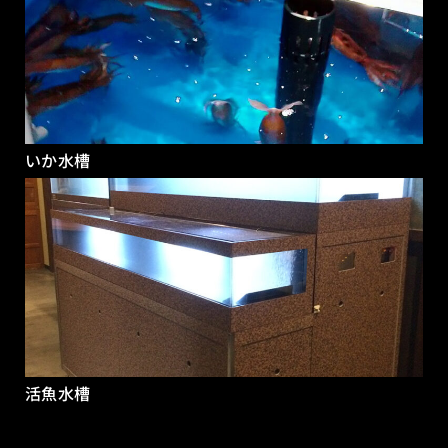
いか水槽
活魚水槽