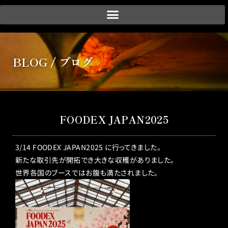
会社紹介
BLOG / ブログ
事業紹介
実績紹介
お客様のご要望
FOODEX JAPAN2025
お取引の流れ
3/14 FOODEX JAPAN2025 に行ってきました。
ブログ
新たな取引先が開拓でき大きな収穫がありました。
世界各国のブースではお腹も満たされました。
お問い合わせ